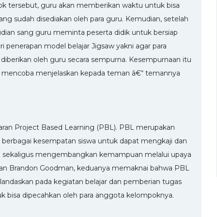
ok tersebut, guru akan memberikan waktu untuk bisa
ang sudah disediakan oleh para guru. Kemudian, setelah
dian sang guru meminta peserta didik untuk bersiap
i penerapan model belajar Jigsaw yakni agar para
 diberikan oleh guru secara sempurna. Kesempurnaan itu
idik mencoba menjelaskan kepada teman â€“ temannya
ran Project Based Learning (PBL). PBL merupakan
berbagai kesempatan siswa untuk dapat mengkaji dan
an sekaligus mengembangkan kemampuan melalui upaya
ver dan Brandon Goodman, keduanya memaknai bahwa PBL
andaskan pada kegiatan belajar dan pemberian tugas
uk bisa dipecahkan oleh para anggota kelompoknya.