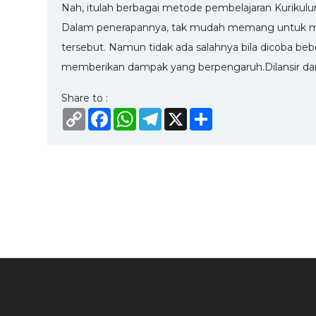
Nah, itulah berbagai metode pembelajaran Kurikulum
Dalam penerapannya, tak mudah memang untuk me
tersebut. Namun tidak ada salahnya bila dicoba be
memberikan dampak yang berpengaruh.Dilansir dari
Share to :
Copy
Facebook
WhatsApp
Telegram
X
Share
Link