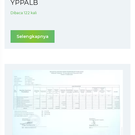
YPPALB
Dibaca 122 kali
Selengkapnya