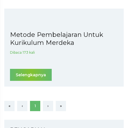
Metode Pembelajaran Untuk
Kurikulum Merdeka
Dibaca 173 kali
Selengkapnya
«
‹
1
›
»