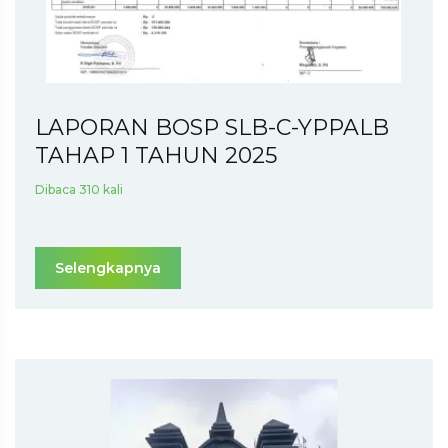
LAPORAN BOSP SLB-C-YPPALB
TAHAP 1 TAHUN 2025
Dibaca 310 kali
Selengkapnya