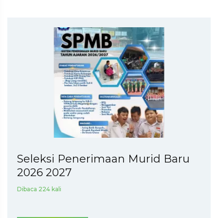
Seleksi Penerimaan Murid Baru
2026 2027
Dibaca 224 kali